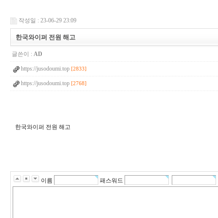
작성일 : 23-06-29 23:09
한국와이퍼 전원 해고
글쓴이 :
AD
https://jusodoumi.top
[2833]
https://jusodoumi.top
[2768]
한국와이퍼 전원 해고
q
l
d
k
3
6
5
이름
패스워드
r
k
d
w
l