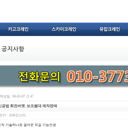
작성일 : 06-02-07 21:47
신공법 회전버켓. 보조붐대 제작판매
쓴이 :
크레인스타
오직 기술하나로 걸어온 외길 기능인생