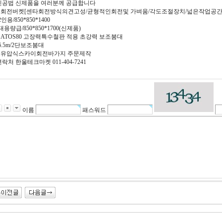
신공법 신제품을 여러분께 공급합니다
1.회전버켓[센타회전방식의견고성/균형적인회전및 가벼움/각도조절장치/넓은작업공간
2인용/850*850*1400
대용량급/850*850*1700(신제품)
2.ATOS80 고장력특수철판 적용 초강력 보조붐대
6.5m/2단보조붐대
3.유압식스카이회전바가지 주문제작
락처 한울테크마켓 011-404-7241
이름
패스워드