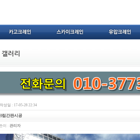
작성일 : 17-05-28 22:34
야립간판시공
쓴이 :
관리자